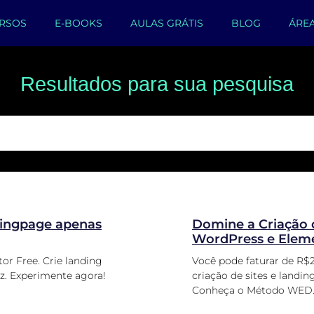
RSOS
E-BOOKS
AULAS GRÁTIS
BLOG
ÁRE
Resultados para sua pesquisa
ndingpage apenas
Domine a Criação 
WordPress e Eleme
r Free. Crie landing
Você pode faturar de R$
z. Experimente agora!
criação de sites e land
Conheça o Método WED