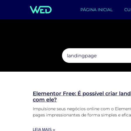
PÁGINA INICIAL
CU
Elementor Free: É possível criar la
com ele?
Impulsione seus negócios online com o Elemento
pages impressionantes de forma simples e efica
LEIA MAIS »