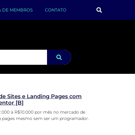
A DE MEMBROS
CONTATO
de Sites e Landing Pages com
ntor [B]
2.000 à R$10.000 por mês no mercado de
ing pages mesmo sem ser um programador.
.