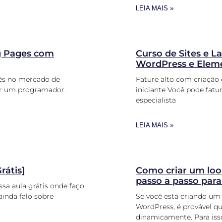
LEIA MAIS »
ng Pages com
Curso de Sites e 
WordPress e Elem
mês no mercado de
Fature alto com criação
er um programador.
iniciante Você pode fatu
especialista
LEIA MAIS »
rátis]
Como criar um lo
passo a passo par
sa aula grátis onde faço
inda falo sobre
Se você está criando u
WordPress, é provável 
dinamicamente. Para iss