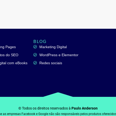
BLOG
ding Pages
Marketing Digital
tos do SEO
WordPress e Elementor
gital com eBooks
Redes sociais
© Todos os direitos reservados à
Paulo Anderson
e as empresas Facebook e Google não são responsáveis pelos produtos oferecidos